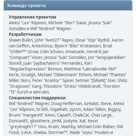
Команде проекта
Управление проектом
Aleksi "Lex" Kilpinen, Michele "Illori" Davis, Jessica "Suki"
González и Will "Kindred" Wagner.
Разработчикам
Shawn Bulen, John "live627" Rayes, Oscar "Ozp" Rydhé, Aaron
van Geffen, Antechinus, Bjoern "Bloc" Kristiansen, Brad
"IchBin™" Grow, Colin Schoen, emanuele, Hendrik Jan
"Compuart" Visser, Jessica "Suki" González, Jon "Sesquipedalian"
Stovell, Juan "JayBachatero" Hernandez, Karl
"RegularExpression" Benson, Matthew "Labradoodle-360"
Kerle, Grudge, Michael "Oldiesmann" Eshom, Michael "Thantos"
Miller, Norv, Peter "Arantor" Spicer, Selman "[SiNaN]" Eser, Shitiz
"Dragooon" Garg, Theodore "Orstio" Hildebrandt, Thorsten
"TE" Eurich и winrules.
Специалистам поддержки
Will "Kindred" Wagner, Doug Heffernan, lurkalot, Steve, Aleksi
"Lex" Kilpinen, br360, GigaWatt, ziycon, Adam Tallon, Bigguy,
Bruno "margarett" Alves, CapadY, ChalkCat, Chas Large,
Duncan85, gbsothere, JimM, Justyne, Kat, Kevin
"greyknight17" Hou, Krash, Mashby, Michael Colin Blaber, Old
Fossil, S-Ace, shadav, Storman™, Wade "sησω" Poulsen и