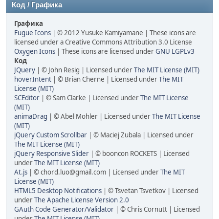
Код / Графика
Графика
Fugue Icons
| © 2012 Yusuke Kamiyamane | These icons are
licensed under a Creative Commons Attribution 3.0 License
Oxygen Icons
| These icons are licensed under
GNU LGPLv3
Код
JQuery
| © John Resig | Licensed under
The MIT License (MIT)
hoverIntent
| © Brian Cherne | Licensed under
The MIT
License (MIT)
SCEditor
| © Sam Clarke | Licensed under
The MIT License
(MIT)
animaDrag
| © Abel Mohler | Licensed under
The MIT License
(MIT)
jQuery Custom Scrollbar
| © Maciej Zubala | Licensed under
The MIT License (MIT)
jQuery Responsive Slider
| © booncon ROCKETS | Licensed
under
The MIT License (MIT)
At.js
| © chord.luo@gmail.com | Licensed under
The MIT
License (MIT)
HTML5 Desktop Notifications
| © Tsvetan Tsvetkov | Licensed
under
The Apache License Version 2.0
GAuth Code Generator/Validator
| © Chris Cornutt | Licensed
under
The MIT License (MIT)