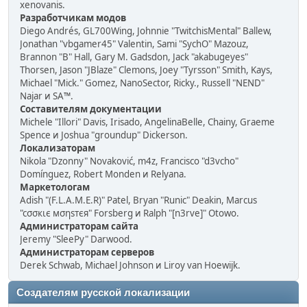
xenovanis.
Разработчикам модов
Diego Andrés, GL700Wing, Johnnie "TwitchisMental" Ballew,
Jonathan "vbgamer45" Valentin, Sami "SychO" Mazouz,
Brannon "B" Hall, Gary M. Gadsdon, Jack "akabugeyes"
Thorsen, Jason "JBlaze" Clemons, Joey "Tyrsson" Smith, Kays,
Michael "Mick." Gomez, NanoSector, Ricky., Russell "NEND"
Najar и SA™.
Составителям документации
Michele "Illori" Davis, Irisado, AngelinaBelle, Chainy, Graeme
Spence и Joshua "groundup" Dickerson.
Локализаторам
Nikola "Dzonny" Novaković, m4z, Francisco "d3vcho"
Domínguez, Robert Monden и Relyana.
Маркетологам
Adish "(F.L.A.M.E.R)" Patel, Bryan "Runic" Deakin, Marcus
"cσσкιє мσηѕтєя" Forsberg и Ralph "[n3rve]" Otowo.
Администраторам сайта
Jeremy "SleePy" Darwood.
Администраторам серверов
Derek Schwab, Michael Johnson и Liroy van Hoewijk.
Создателям русской локализации