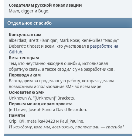
Создателям русской локализации
Mavn, digger и Bugo.
Отдельное спасибо
Консультантам
albertlast; Brett Flannigan; Mark Rose; René-Gilles "Nao 尚"
Deberdt; tinoest и всем, кто участвовал в
разработке на
GitHub
.
Бета тестерам
Тем, кто неустанно находил ошибки, использовал
обратную связь, а также сводил с ума разработчиков.
Переводчикам
Благодарим за проделанную работу, которая сделала
возможным использование SMF во всем мире.
Основателю SMF
Unknown W. "[Unknown]" Brackets.
Первым менеджерам проекта
Jeff Lewis, Joseph Fung и David Recordon.
Памяти
Crip, K@, metallica48423 и Paul_Pauline.
И каждому, кого мы, возможно, пропустили — спасибо!