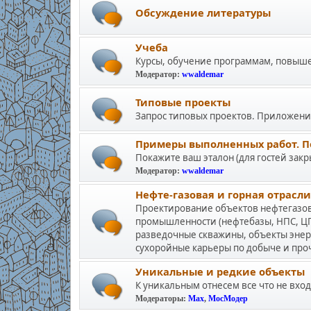
Обсуждение литературы
Учеба
Курсы, обучение программам, повыш
Модератор:
wwaldemar
Типовые проекты
Запрос типовых проектов. Приложения 
Примеры выполненных работ. П
Покажите ваш эталон (для гостей закр
Модератор:
wwaldemar
Нефте-газовая и горная отрасли
Проектирование объектов нефтегаз
промышленности (нефтебазы, НПС, ЦП
разведочные скважины, объекты энер
сухоройные карьеры по добыче и пр
Уникальные и редкие объекты
К уникальным отнесем все что не вход
Модераторы:
Max
,
МосМодер