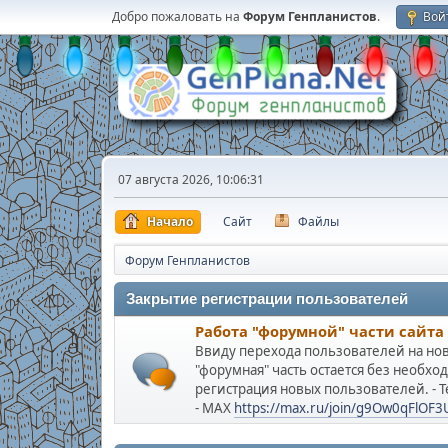
Добро пожаловать на
Форум Генпланистов
.
Вой
07 августа 2026, 10:06:31
Начало
Сайт
Файлы
Форум Генпланистов
Закрытие регистрации пользователей
Работа "форумной" части сайта
Ввиду перехода пользователей на нов
"форумная" часть остается без необх
регистрация новых пользователей. - 
- МАХ
https://max.ru/join/g9Ow0qFlO