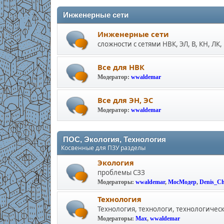
Инженерные сети
Инженерные сети
сложности с сетями НВК, ЭЛ, В, КН, ЛК, 
Все для НВК
Модератор:
wwaldemar
Все для ЭН, ЭС
Модератор:
wwaldemar
ПОС, Экология, Технология
Косвенные для ПЗУ разделы
Экология
проблемы СЗЗ
Модераторы:
wwaldemar
,
МосМодер
,
Denis_C
Технология
Технология, технологи, технологичес
Модераторы:
Max
,
wwaldemar