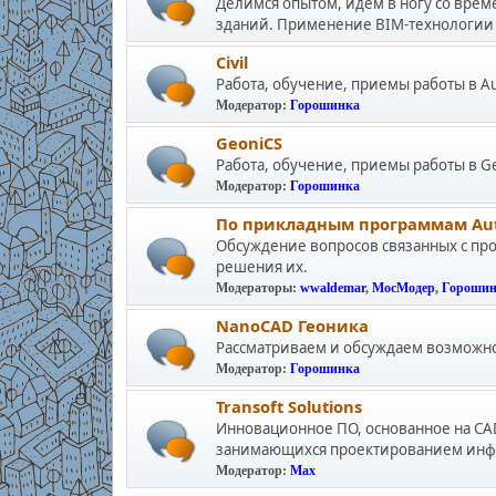
Делимся опытом, идем в ногу со вре
зданий. Применение BIM-технологии 
Civil
Работа, обучение, приемы работы в Aut
Модератор:
Горошинка
GeoniCS
Работа, обучение, приемы работы в G
Модератор:
Горошинка
По прикладным программам Autocad
Обсуждение вопросов связанных с пр
решения их.
Модераторы:
wwaldemar
,
МосМодер
,
Горошин
NanoCAD Геоника
Рассматриваем и обсуждаем возможно
Модератор:
Горошинка
Transoft Solutions
Инновационное ПО, основанное на CA
занимающихся проектированием инф
Модератор:
Max