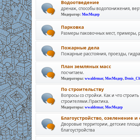
Водоотведение
дренаж, способы водопонижения, вер
Модератор:
МосМодер
Парковка
Размеры паковочных мест, примеры, р
Пожарные дела
Пожарные расстояния, проезды, гидр
План земляных масс
посчитаем.
Модераторы:
wwaldemar
,
МосМодер
,
Denis_C
По строительству
Вопросы со стройки. Как и что строит
строителями.Практика.
Модераторы:
wwaldemar
,
МосМодер
Благоустройство, озеленение и
Дворовые территории, детские площа
благоустройства