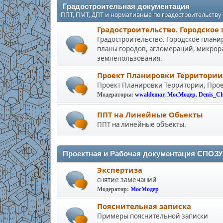
Градостроительная документация
ППТ, ПМТ, ДПТ и нормативные по градостроительству
Градостроительство. Городское
Градостроительство. Городское плани
планы городов, агломераций, микрора
землепользования.
Проект Планировки Территории
Проект Планировки Территории, Про
Модераторы:
wwaldemar
,
МосМодер
,
Denis_C
ППТ на Линейные Обьекты
ППТ на линейные объекты.
Проектная и Рабочая документация СПОЗУ 
Экспертиза
снятие замечаний
Модератор:
МосМодер
Пояснительная записка
Примеры пояснительной записки