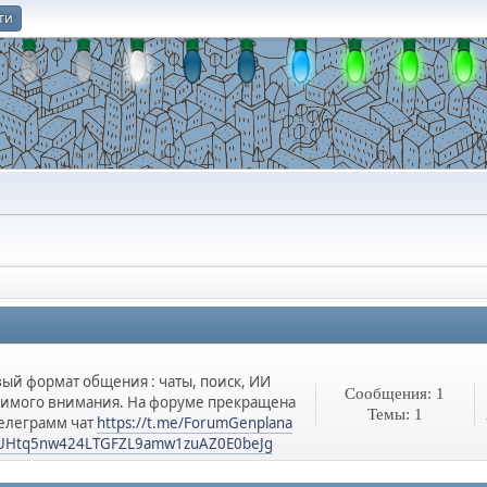
ти
О
ый формат общения : чаты, поиск, ИИ
Сообщения: 1
одимого внимания. На форуме прекращена
Темы: 1
Телеграмм чат
https://t.me/ForumGenplana
F3UHtq5nw424LTGFZL9amw1zuAZ0E0beJg