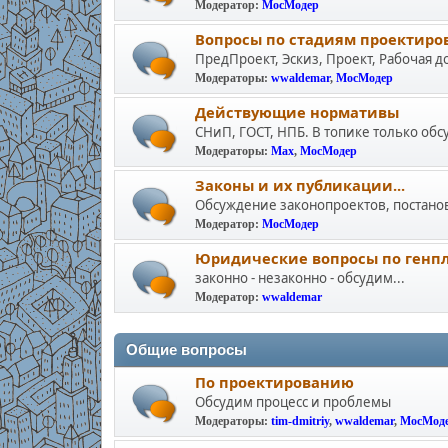
Модератор:
МосМодер
Вопросы по стадиям проектиро
ПредПроект, Эскиз, Проект, Рабочая 
Модераторы:
wwaldemar
,
МосМодер
Действующие нормативы
СНиП, ГОСТ, НПБ. В топике только обс
Модераторы:
Max
,
МосМодер
Законы и их публикации...
Обсуждение законопроектов, постано
Модератор:
МосМодер
Юридичеcкие вопросы по генп
законно - незаконно - обсудим...
Модератор:
wwaldemar
Общие вопросы
По проектированию
Обсудим процесс и проблемы
Модераторы:
tim-dmitriy
,
wwaldemar
,
МосМод