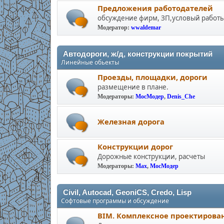
Предложения работодателей
обсуждение фирм, ЗП,условый работы
Модератор:
wwaldemar
Автодороги, ж/д, конструкции покрытий
Линейные обьекты
Проезды, площадки, дороги
размещение в плане.
Модераторы:
МосМодер
,
Denis_Che
Железная дорога
Конструкции дорог
Дорожные конструкции, расчеты
Модераторы:
Max
,
МосМодер
Civil, Autocad, GeoniCS, Credo, Lisp
Софтовые программы и обсуждение
BIM. Комплексное проектирова