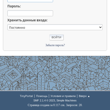
Пароль:
Хранить данные входа:
Забыли пароль?
|
|
|
TinyPortal
Помощь
Условия и правила
Вверх ▲
,
SMF 2.1.4 © 2023
Simple Machines
Страница создана за 0.117 сек. Запросов: 20.