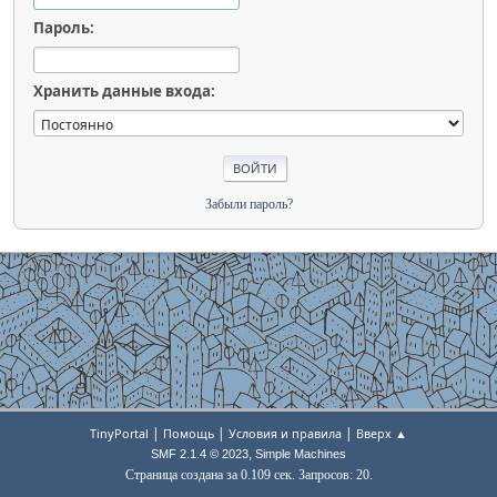
Пароль:
Хранить данные входа:
Забыли пароль?
|
|
|
TinyPortal
Помощь
Условия и правила
Вверх ▲
,
SMF 2.1.4 © 2023
Simple Machines
Страница создана за 0.109 сек. Запросов: 20.