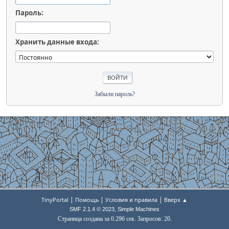
Пароль:
Хранить данные входа:
Забыли пароль?
|
|
|
TinyPortal
Помощь
Условия и правила
Вверх ▲
,
SMF 2.1.4 © 2023
Simple Machines
Страница создана за 0.296 сек. Запросов: 20.