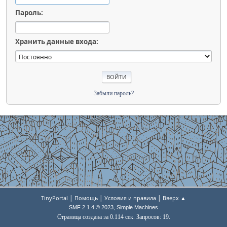
Пароль:
Хранить данные входа:
Забыли пароль?
|
|
|
TinyPortal
Помощь
Условия и правила
Вверх ▲
,
SMF 2.1.4 © 2023
Simple Machines
Страница создана за 0.114 сек. Запросов: 19.