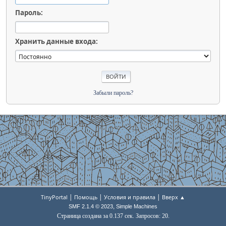
Пароль:
Хранить данные входа:
Забыли пароль?
|
|
|
TinyPortal
Помощь
Условия и правила
Вверх ▲
,
SMF 2.1.4 © 2023
Simple Machines
Страница создана за 0.137 сек. Запросов: 20.