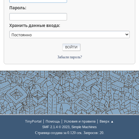
Пароль:
Хранить данные входа:
Забыли пароль?
|
|
|
TinyPortal
Помощь
Условия и правила
Вверх ▲
,
SMF 2.1.4 © 2023
Simple Machines
Страница создана за 0.120 сек. Запросов: 20.