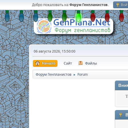
Добро пожаловать на
Форум Генпланистов
.
Вой
06 августа 2026, 15:50:00
Начало
Сайт
Файлы
Форум Генпланистов
Forum
►
Вни
Т
В