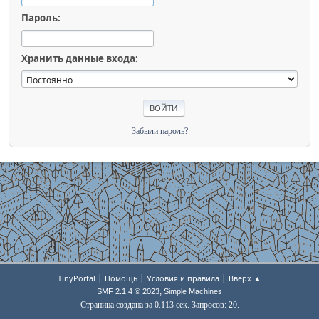
Пароль:
Хранить данные входа:
Забыли пароль?
|
|
|
TinyPortal
Помощь
Условия и правила
Вверх ▲
,
SMF 2.1.4 © 2023
Simple Machines
Страница создана за 0.113 сек. Запросов: 20.