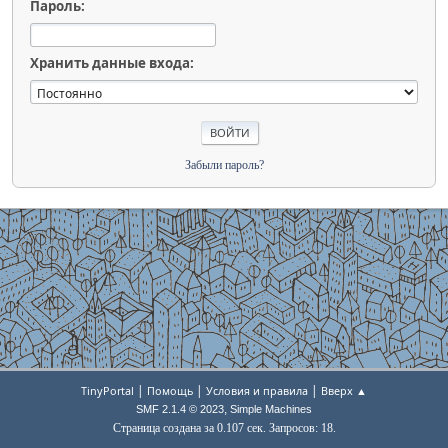
Пароль:
Хранить данные входа:
Забыли пароль?
|
|
|
TinyPortal
Помощь
Условия и правила
Вверх ▲
,
SMF 2.1.4 © 2023
Simple Machines
Страница создана за 0.107 сек. Запросов: 18.