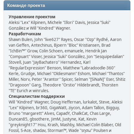
Команде проекта
Управление проектом
Aleksi "Lex" Kilpinen, Michele "Illori" Davis, Jessica "Suki"
González и Will "Kindred" Wagner.
Разработчикам
Shawn Bulen, John "live627" Rayes, Oscar "Ozp" Rydhé, Aaron
van Geffen, Antechinus, Bjoern "Bloc" Kristiansen, Brad
"IchBin™" Grow, Colin Schoen, emanuele, Hendrik Jan
"Compuart" Visser, Jessica "Suki" González, Jon "Sesquipedalian"
Stovell, Juan "JayBachatero" Hernandez, Karl
"RegularExpression" Benson, Matthew "Labradoodle-360"
Kerle, Grudge, Michael "Oldiesmann" Eshom, Michael "Thantos"
Miller, Norv, Peter "Arantor" Spicer, Selman "[SiNaN]" Eser, Shitiz
"Dragooon" Garg, Theodore "Orstio" Hildebrandt, Thorsten
"TE" Eurich и winrules.
Специалистам поддержки
Will "Kindred" Wagner, Doug Heffernan, lurkalot, Steve, Aleksi
"Lex" Kilpinen, br360, GigaWatt, ziycon, Adam Tallon, Bigguy,
Bruno "margarett" Alves, CapadY, ChalkCat, Chas Large,
Duncan85, gbsothere, JimM, Justyne, Kat, Kevin
"greyknight17" Hou, Krash, Mashby, Michael Colin Blaber, Old
Fossil, S-Ace, shadav, Storman™, Wade "sησω" Poulsen и