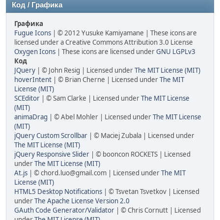
Код / Графика
Графика
Fugue Icons
| © 2012 Yusuke Kamiyamane | These icons are
licensed under a Creative Commons Attribution 3.0 License
Oxygen Icons
| These icons are licensed under
GNU LGPLv3
Код
JQuery
| © John Resig | Licensed under
The MIT License (MIT)
hoverIntent
| © Brian Cherne | Licensed under
The MIT
License (MIT)
SCEditor
| © Sam Clarke | Licensed under
The MIT License
(MIT)
animaDrag
| © Abel Mohler | Licensed under
The MIT License
(MIT)
jQuery Custom Scrollbar
| © Maciej Zubala | Licensed under
The MIT License (MIT)
jQuery Responsive Slider
| © booncon ROCKETS | Licensed
under
The MIT License (MIT)
At.js
| © chord.luo@gmail.com | Licensed under
The MIT
License (MIT)
HTML5 Desktop Notifications
| © Tsvetan Tsvetkov | Licensed
under
The Apache License Version 2.0
GAuth Code Generator/Validator
| © Chris Cornutt | Licensed
under
The MIT License (MIT)