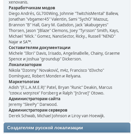
xenovanis.
Разработчикам модов
Diego Andrés, GL700Wing, Johnnie "TwitchisMental" Ballew,
Jonathan "vbgamer45" Valentin, Sami "SychO" Mazouz,
Brannon "B" Hall, Gary M. Gadsdon, Jack "akabugeyes"
Thorsen, Jason "JBlaze" Clemons, Joey "Tyrsson" Smith, Kays,
Michael "Mick." Gomez, NanoSector, Ricky., Russell "NEND"
Najar и SA™.
Составителям документации
Michele "Illori" Davis, Irisado, AngelinaBelle, Chainy, Graeme
Spence и Joshua "groundup" Dickerson.
Локализаторам
Nikola "Dzonny" Novaković, m4z, Francisco "d3vcho"
Domínguez, Robert Monden и Relyana.
Маркетологам
Adish "(F.L.A.M.E.R)" Patel, Bryan "Runic" Deakin, Marcus
"cσσкιє мσηѕтєя" Forsberg и Ralph "[n3rve]" Otowo.
Администраторам сайта
Jeremy "SleePy" Darwood.
Администраторам серверов
Derek Schwab, Michael Johnson и Liroy van Hoewijk.
Создателям русской локализации