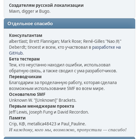
Создателям русской локализации
Mavn, digger и Bugo.
Отдельное спасибо
Консультантам
albertlast; Brett Flannigan; Mark Rose; René-Gilles "Nao 尚"
Deberdt; tinoest и всем, кто участвовал в
разработке на
GitHub
.
Бета тестерам
Тем, кто неустанно находил ошибки, использовал
обратную связь, а также сводил с ума разработчиков.
Переводчикам
Благодарим за проделанную работу, которая сделала
возможным использование SMF во всем мире.
Основателю SMF
Unknown W. "[Unknown]" Brackets.
Первым менеджерам проекта
Jeff Lewis, Joseph Fung и David Recordon.
Памяти
Crip, K@, metallica48423 и Paul_Pauline.
И каждому, кого мы, возможно, пропустили — спасибо!