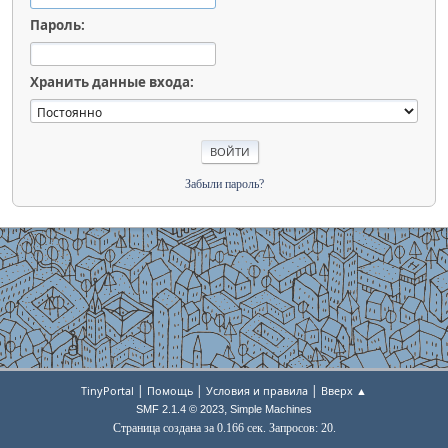
Пароль:
Хранить данные входа:
Забыли пароль?
|
|
|
TinyPortal
Помощь
Условия и правила
Вверх ▲
,
SMF 2.1.4 © 2023
Simple Machines
Страница создана за 0.166 сек. Запросов: 20.