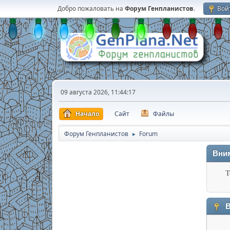
Добро пожаловать на
Форум Генпланистов
.
Вой
09 августа 2026, 11:44:17
Начало
Сайт
Файлы
Форум Генпланистов
Forum
►
Вни
Т
В