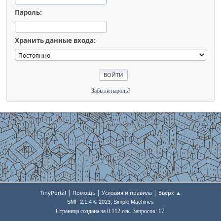
Пароль:
Хранить данные входа:
Забыли пароль?
|
|
|
TinyPortal
Помощь
Условия и правила
Вверх ▲
,
SMF 2.1.4 © 2023
Simple Machines
Страница создана за 0.112 сек. Запросов: 17.