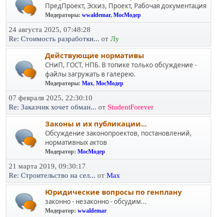
ПредПроект, Эскиз, Проект, Рабочая документация
Модераторы:
wwaldemar
,
МосМодер
24 августа 2025, 07:48:28
Re: Стоимость разработки...
от
Лу
Действующие нормативы
СНиП, ГОСТ, НПБ. В топике только обсуждение -
файлы загружать в галерею.
Модераторы:
Max
,
МосМодер
07 февраля 2025, 22:30:10
Re: Заказчик хочет обман...
от
StudentForever
Законы и их публикации...
Обсуждение законопроектов, постановлений,
нормативных актов
Модератор:
МосМодер
21 марта 2019, 09:30:17
Re: Строительство на сел...
от
Max
Юридичеcкие вопросы по генплану
законно - незаконно - обсудим...
Модератор:
wwaldemar