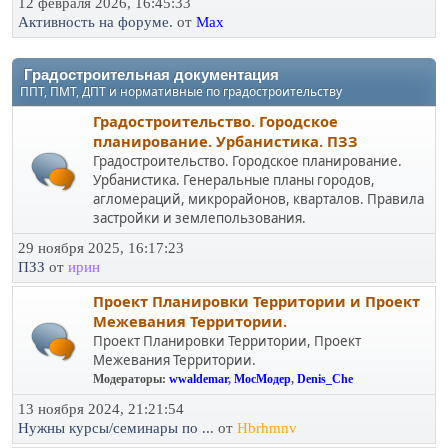
12 февраля 2026, 16:45:33
Активность на форуме.
от
Max
Градостроительная документация
ППТ, ПМТ, ДПТ и нормативные по градостроительству
Градостроительство. Городское
планирование. Урбанистика. ПЗЗ
Градостроительство. Городское планирование.
Урбанистика. Генеральные планы городов,
агломераций, микрорайонов, кварталов. Правила
застройки и землепользования.
29 ноября 2025, 16:17:23
ПЗЗ
от
ирин
Проект Планировки Территории и Проект
Межевания Территории.
Проект Планировки Территории, Проект
Межевания Территории.
Модераторы:
wwaldemar
,
МосМодер
,
Denis_Che
13 ноября 2024, 21:21:54
Нужны курсы/семинары по ...
от
Hbrhmnv