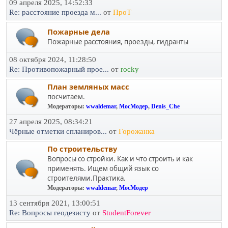
09 апреля 2025, 14:52:33
Re: расстояние проезда м...
от
ПроТ
Пожарные дела
Пожарные расстояния, проезды, гидранты
08 октября 2024, 11:28:50
Re: Противопожарный прое...
от
rocky
План земляных масс
посчитаем.
Модераторы:
wwaldemar
,
МосМодер
,
Denis_Che
27 апреля 2025, 08:34:21
Чёрные отметки спланиров...
от
Горожанка
По строительству
Вопросы со стройки. Как и что строить и как
применять. Ищем общий язык со
строителями.Практика.
Модераторы:
wwaldemar
,
МосМодер
13 сентября 2021, 13:00:51
Re: Вопросы геодезисту
от
StudentForever