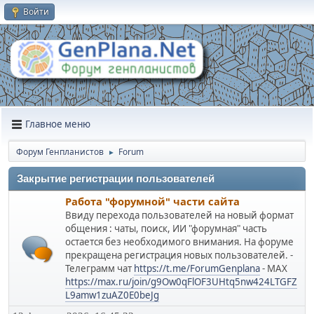
Войти
Главное меню
Форум Генпланистов
Forum
►
Закрытие регистрации пользователей
Работа "форумной" части сайта
Ввиду перехода пользователей на новый формат
общения : чаты, поиск, ИИ "форумная" часть
остается без необходимого внимания. На форуме
прекращена регистрация новых пользователей. -
Телеграмм чат
https://t.me/ForumGenplana
- МАХ
https://max.ru/join/g9Ow0qFlOF3UHtq5nw424LTGFZ
L9amw1zuAZ0E0beJg