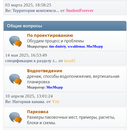
03 марта 2025, 18:58:25
Re: Территория комплексн...
от
StudentForever
Общие вопросы
По проектированию
Обсудим процесс и проблемы
Модераторы:
tim-dmitriy
,
wwaldemar
,
МосМодер
14 мая 2025, 16:53:49
спецификации к разделу г...
от
lara45
Водоотведение
дренаж, способы водопонижения, вертикальная
планировка
Модератор:
МосМодер
10 апреля 2025, 13:01:24
Re: Нагорная канава.
от
Yrri
Парковка
Размеры паковочных мест, примеры, расчеты,
блоки и схемы.