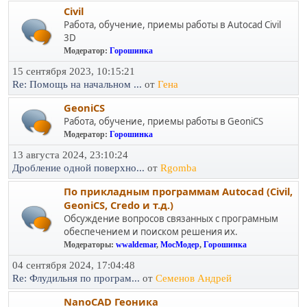
Civil
Работа, обучение, приемы работы в Autocad Civil
3D
Модератор:
Горошинка
15 сентября 2023, 10:15:21
Re: Помощь на начальном ...
от
Гена
GeoniCS
Работа, обучение, приемы работы в GeoniCS
Модератор:
Горошинка
13 августа 2024, 23:10:24
Дробление одной поверхно...
от
Rgomba
По прикладным программам Autocad (Civil,
GeoniCS, Credo и т.д.)
Обсуждение вопросов связанных с програмным
обеспечением и поиском решения их.
Модераторы:
wwaldemar
,
МосМодер
,
Горошинка
04 сентября 2024, 17:04:48
Re: Флудильня по програм...
от
Семенов Андрей
NanoCAD Геоника