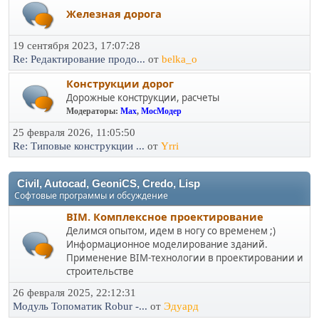
Железная дорога
19 сентября 2023, 17:07:28
Re: Редактирование продо...
от
belka_o
Конструкции дорог
Дорожные конструкции, расчеты
Модераторы:
Max
,
МосМодер
25 февраля 2026, 11:05:50
Re: Типовые конструкции ...
от
Yrri
Civil, Autocad, GeoniCS, Credo, Lisp
Софтовые программы и обсуждение
BIM. Комплексное проектирование
Делимся опытом, идем в ногу со временем ;)
Информационное моделирование зданий.
Применение BIM-технологии в проектировании и
строительстве
26 февраля 2025, 22:12:31
Модуль Топоматик Robur -...
от
Эдуард