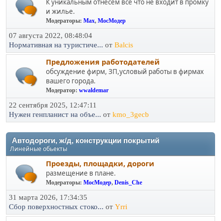
К уникальным отнесем все что не входит в промку
и жилье.
Модераторы:
Max
,
МосМодер
07 августа 2022, 08:48:04
Нормативная на туристиче...
от
Balcis
Предложения работодателей
обсуждение фирм, ЗП,условый работы в фирмах
вашего города.
Модератор:
wwaldemar
22 сентября 2025, 12:47:11
Нужен генпланист на объе...
от
kmo_3gecb
Автодороги, ж/д, конструкции покрытий
Линейные обьекты
Проезды, площадки, дороги
размещение в плане.
Модераторы:
МосМодер
,
Denis_Che
31 марта 2026, 17:34:35
Сбор поверхностных стоко...
от
Yrri