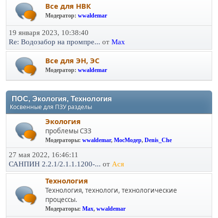
Все для НВК
Модератор:
wwaldemar
19 января 2023, 10:38:40
Re: Водозабор на промпре...
от
Max
Все для ЭН, ЭС
Модератор:
wwaldemar
ПОС, Экология, Технология
Косвенные для ПЗУ разделы
Экология
проблемы СЗЗ
Модераторы:
wwaldemar
,
МосМодер
,
Denis_Che
27 мая 2022, 16:46:11
САНПИН 2.2.1/2.1.1.1200-...
от
Ася
Технология
Технология, технологи, технологические
процессы.
Модераторы:
Max
,
wwaldemar