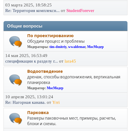
03 марта 2025, 18:58:25
Re: Территория комплексн...
от
StudentForever
Общие вопросы
По проектированию
Обсудим процесс и проблемы
Модераторы:
tim-dmitriy
,
wwaldemar
,
МосМодер
14 мая 2025, 16:53:49
спецификации к разделу г...
от
lara45
Водоотведение
дренаж, способы водопонижения, вертикальная
планировка
Модератор:
МосМодер
10 апреля 2025, 13:01:24
Re: Нагорная канава.
от
Yrri
Парковка
Размеры паковочных мест, примеры, расчеты,
блоки и схемы.