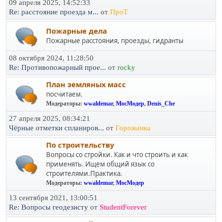
09 апреля 2025, 14:52:33
Re: расстояние проезда м...
от
ПроТ
Пожарные дела
Пожарные расстояния, проезды, гидранты
08 октября 2024, 11:28:50
Re: Противопожарный прое...
от
rocky
План земляных масс
посчитаем.
Модераторы:
wwaldemar
,
МосМодер
,
Denis_Che
27 апреля 2025, 08:34:21
Чёрные отметки спланиров...
от
Горожанка
По строительству
Вопросы со стройки. Как и что строить и как
применять. Ищем общий язык со
строителями.Практика.
Модераторы:
wwaldemar
,
МосМодер
13 сентября 2021, 13:00:51
Re: Вопросы геодезисту
от
StudentForever