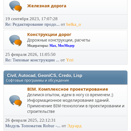
Железная дорога
19 сентября 2023, 17:07:28
Re: Редактирование продо...
от
belka_o
Конструкции дорог
Дорожные конструкции, расчеты
Модераторы:
Max
,
МосМодер
25 февраля 2026, 11:05:50
Re: Типовые конструкции ...
от
Yrri
Civil, Autocad, GeoniCS, Credo, Lisp
Софтовые программы и обсуждение
BIM. Комплексное проектирование
Делимся опытом, идем в ногу со временем ;)
Информационное моделирование зданий.
Применение BIM-технологии в проектировании и
строительстве
26 февраля 2025, 22:12:31
Модуль Топоматик Robur -...
от
Эдуард