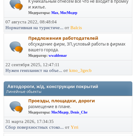
К уникальным отнесем все что не входит в промку
и жилье.
Модераторы:
Max
,
МосМодер
07 августа 2022, 08:48:04
Нормативная на туристиче...
от
Balcis
Предложения работодателей
обсуждение фирм, ЗП,условый работы в фирмах
вашего города.
Модератор:
wwaldemar
22 сентября 2025, 12:47:11
Нужен генпланист на объе...
от
kmo_3gecb
Автодороги, ж/д, конструкции покрытий
Линейные обьекты
Проезды, площадки, дороги
размещение в плане.
Модераторы:
МосМодер
,
Denis_Che
31 марта 2026, 17:34:35
Сбор поверхностных стоко...
от
Yrri