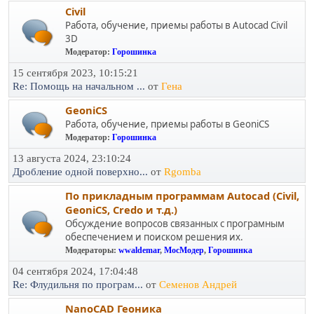
Civil
Работа, обучение, приемы работы в Autocad Civil
3D
Модератор:
Горошинка
15 сентября 2023, 10:15:21
Re: Помощь на начальном ...
от
Гена
GeoniCS
Работа, обучение, приемы работы в GeoniCS
Модератор:
Горошинка
13 августа 2024, 23:10:24
Дробление одной поверхно...
от
Rgomba
По прикладным программам Autocad (Civil,
GeoniCS, Credo и т.д.)
Обсуждение вопросов связанных с програмным
обеспечением и поиском решения их.
Модераторы:
wwaldemar
,
МосМодер
,
Горошинка
04 сентября 2024, 17:04:48
Re: Флудильня по програм...
от
Семенов Андрей
NanoCAD Геоника