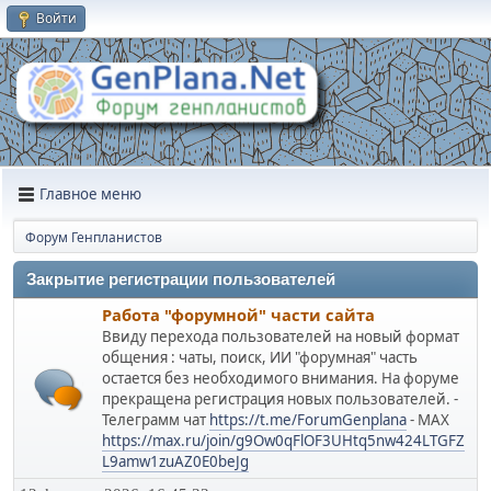
Войти
Главное меню
Форум Генпланистов
Закрытие регистрации пользователей
Работа "форумной" части сайта
Ввиду перехода пользователей на новый формат
общения : чаты, поиск, ИИ "форумная" часть
остается без необходимого внимания. На форуме
прекращена регистрация новых пользователей. -
Телеграмм чат
https://t.me/ForumGenplana
- МАХ
https://max.ru/join/g9Ow0qFlOF3UHtq5nw424LTGFZ
L9amw1zuAZ0E0beJg