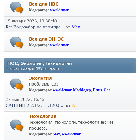
Все для НВК
Модератор:
wwaldemar
19 января 2023, 10:38:40
Re: Водозабор на промпре...
от
Max
Все для ЭН, ЭС
Модератор:
wwaldemar
ПОС, Экология, Технология
Косвенные для ПЗУ разделы
Экология
проблемы СЗЗ
Модераторы:
wwaldemar
,
МосМодер
,
Denis_Che
27 мая 2022, 16:46:11
САНПИН 2.2.1/2.1.1.1200-...
от
Ася
Технология
Технология, технологи, технологические
процессы.
Модераторы:
Max
,
wwaldemar