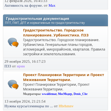
12 февраля 2026, 16:45:33
Активность на форуме.
от
Max
Градостроительная документация
ППТ, ПМТ, ДПТ и нормативные по градостроительству
Градостроительство. Городское
планирование. Урбанистика. ПЗЗ
Градостроительство. Городское планирование.
Урбанистика. Генеральные планы городов,
агломераций, микрорайонов, кварталов. Правила
застройки и землепользования.
29 ноября 2025, 16:17:23
ПЗЗ
от
ирин
Проект Планировки Территории и Проект
Межевания Территории.
Проект Планировки Территории, Проект
Межевания Территории.
Модераторы:
wwaldemar
,
МосМодер
,
Denis_Che
13 ноября 2024, 21:21:54
Нужны курсы/семинары по ...
от
Hbrhmnv