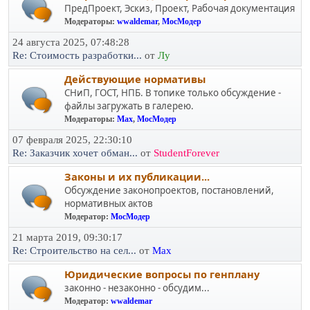
ПредПроект, Эскиз, Проект, Рабочая документация
Модераторы:
wwaldemar
,
МосМодер
24 августа 2025, 07:48:28
Re: Стоимость разработки...
от
Лу
Действующие нормативы
СНиП, ГОСТ, НПБ. В топике только обсуждение -
файлы загружать в галерею.
Модераторы:
Max
,
МосМодер
07 февраля 2025, 22:30:10
Re: Заказчик хочет обман...
от
StudentForever
Законы и их публикации...
Обсуждение законопроектов, постановлений,
нормативных актов
Модератор:
МосМодер
21 марта 2019, 09:30:17
Re: Строительство на сел...
от
Max
Юридичеcкие вопросы по генплану
законно - незаконно - обсудим...
Модератор:
wwaldemar