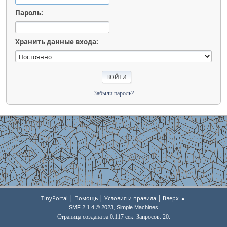
Пароль:
Хранить данные входа:
Забыли пароль?
|
|
|
TinyPortal
Помощь
Условия и правила
Вверх ▲
,
SMF 2.1.4 © 2023
Simple Machines
Страница создана за 0.117 сек. Запросов: 20.