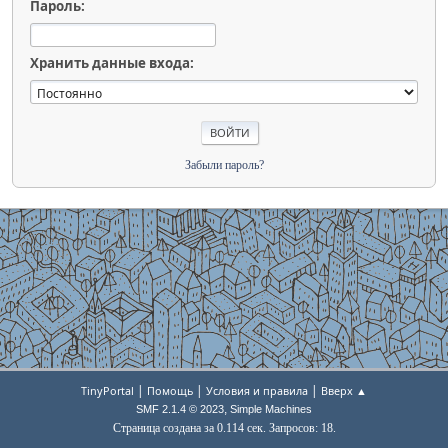
Пароль:
Хранить данные входа:
Забыли пароль?
|
|
|
TinyPortal
Помощь
Условия и правила
Вверх ▲
,
SMF 2.1.4 © 2023
Simple Machines
Страница создана за 0.114 сек. Запросов: 18.