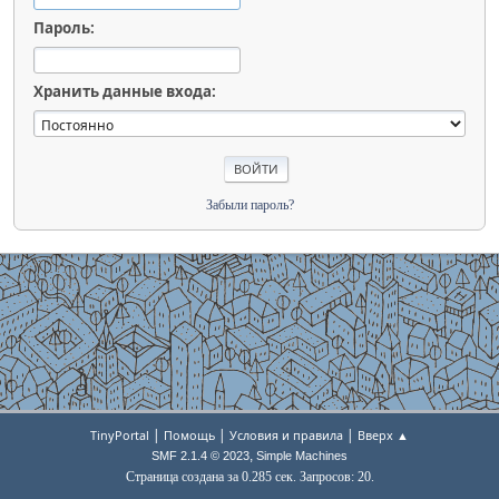
Пароль:
Хранить данные входа:
Забыли пароль?
|
|
|
TinyPortal
Помощь
Условия и правила
Вверх ▲
,
SMF 2.1.4 © 2023
Simple Machines
Страница создана за 0.285 сек. Запросов: 20.