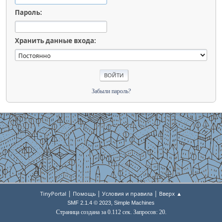
Пароль:
Хранить данные входа:
Забыли пароль?
|
|
|
TinyPortal
Помощь
Условия и правила
Вверх ▲
,
SMF 2.1.4 © 2023
Simple Machines
Страница создана за 0.112 сек. Запросов: 20.