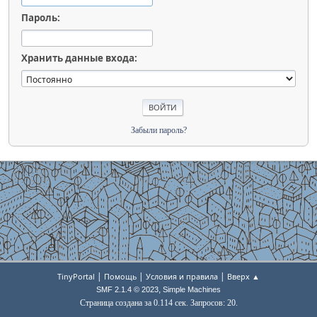
Пароль:
Хранить данные входа:
Забыли пароль?
|
|
|
TinyPortal
Помощь
Условия и правила
Вверх ▲
,
SMF 2.1.4 © 2023
Simple Machines
Страница создана за 0.114 сек. Запросов: 20.