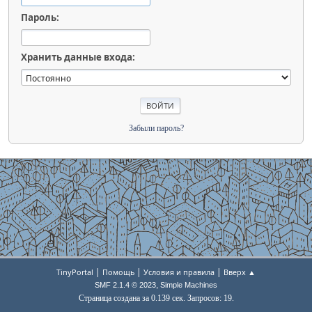
Пароль:
Хранить данные входа:
Забыли пароль?
|
|
|
TinyPortal
Помощь
Условия и правила
Вверх ▲
,
SMF 2.1.4 © 2023
Simple Machines
Страница создана за 0.139 сек. Запросов: 19.