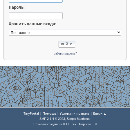
Пароль:
Хранить данные входа:
Забыли пароль?
|
|
|
TinyPortal
Помощь
Условия и правила
Вверх ▲
,
SMF 2.1.4 © 2023
Simple Machines
Страница создана за 0.111 сек. Запросов: 19.