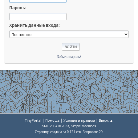
Пароль:
Хранить данные входа:
Забыли пароль?
|
|
|
TinyPortal
Помощь
Условия и правила
Вверх ▲
,
SMF 2.1.4 © 2023
Simple Machines
Страница создана за 0.121 сек. Запросов: 20.