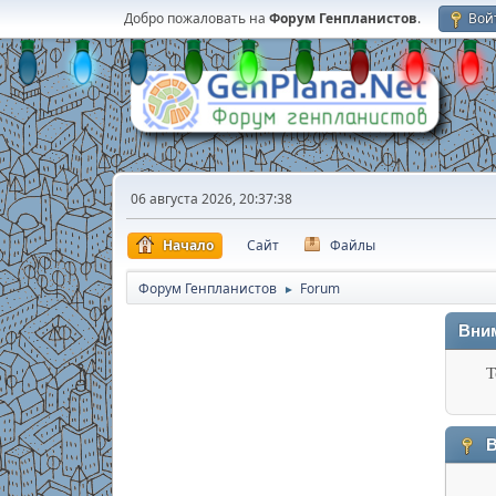
Добро пожаловать на
Форум Генпланистов
.
Вой
06 августа 2026, 20:37:38
Начало
Сайт
Файлы
Форум Генпланистов
Forum
►
Вни
Т
В