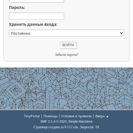
Пароль:
Хранить данные входа:
Забыли пароль?
|
|
|
TinyPortal
Помощь
Условия и правила
Вверх ▲
,
SMF 2.1.4 © 2023
Simple Machines
Страница создана за 0.112 сек. Запросов: 19.