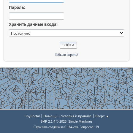
Пароль:
Хранить данные входа:
Забыли пароль?
|
|
|
TinyPortal
Помощь
Условия и правила
Вверх ▲
,
SMF 2.1.4 © 2023
Simple Machines
Страница создана за 0.164 сек. Запросов: 19.