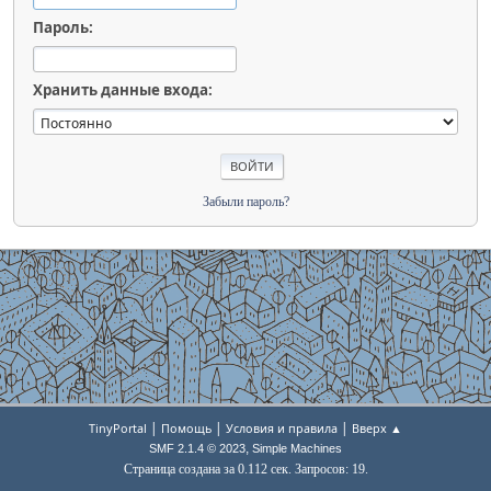
Пароль:
Хранить данные входа:
Забыли пароль?
|
|
|
TinyPortal
Помощь
Условия и правила
Вверх ▲
,
SMF 2.1.4 © 2023
Simple Machines
Страница создана за 0.112 сек. Запросов: 19.