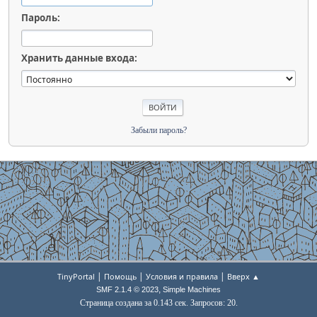
Пароль:
Хранить данные входа:
Забыли пароль?
|
|
|
TinyPortal
Помощь
Условия и правила
Вверх ▲
,
SMF 2.1.4 © 2023
Simple Machines
Страница создана за 0.143 сек. Запросов: 20.