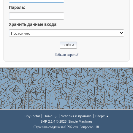
Пароль:
Хранить данные входа:
Забыли пароль?
|
|
|
TinyPortal
Помощь
Условия и правила
Вверх ▲
,
SMF 2.1.4 © 2023
Simple Machines
Страница создана за 0.202 сек. Запросов: 18.