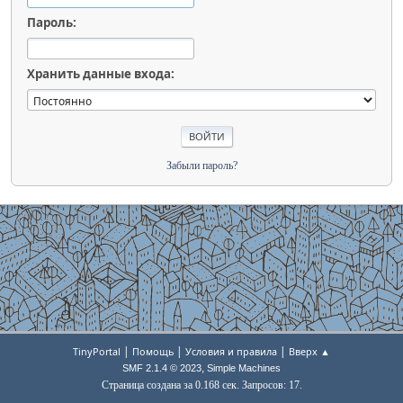
Пароль:
Хранить данные входа:
Забыли пароль?
|
|
|
TinyPortal
Помощь
Условия и правила
Вверх ▲
,
SMF 2.1.4 © 2023
Simple Machines
Страница создана за 0.168 сек. Запросов: 17.