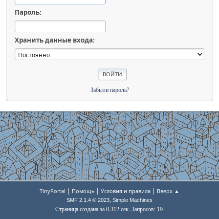
Пароль:
Хранить данные входа:
Забыли пароль?
|
|
|
TinyPortal
Помощь
Условия и правила
Вверх ▲
,
SMF 2.1.4 © 2023
Simple Machines
Страница создана за 0.312 сек. Запросов: 19.