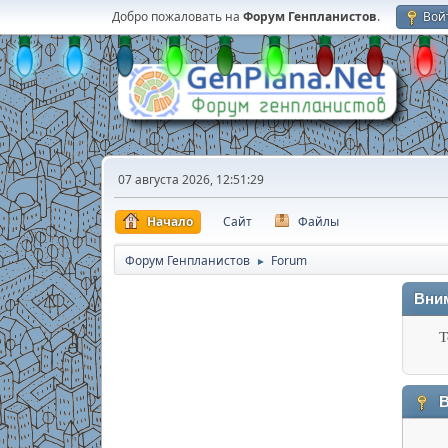
Добро пожаловать на
Форум Генпланистов
.
Вой
07 августа 2026, 12:51:29
Начало
Сайт
Файлы
Форум Генпланистов
Forum
►
Вни
Т
В