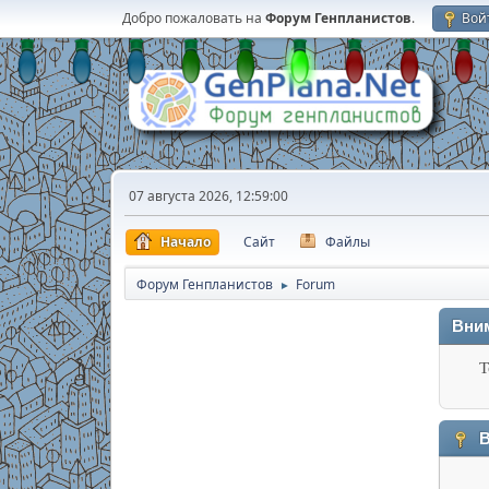
Добро пожаловать на
Форум Генпланистов
.
Вой
07 августа 2026, 12:59:00
Начало
Сайт
Файлы
Форум Генпланистов
Forum
►
Вни
Т
В