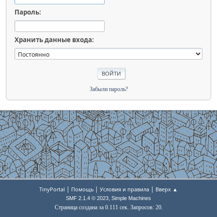
Пароль:
Хранить данные входа:
Забыли пароль?
|
|
|
TinyPortal
Помощь
Условия и правила
Вверх ▲
,
SMF 2.1.4 © 2023
Simple Machines
Страница создана за 0.111 сек. Запросов: 20.