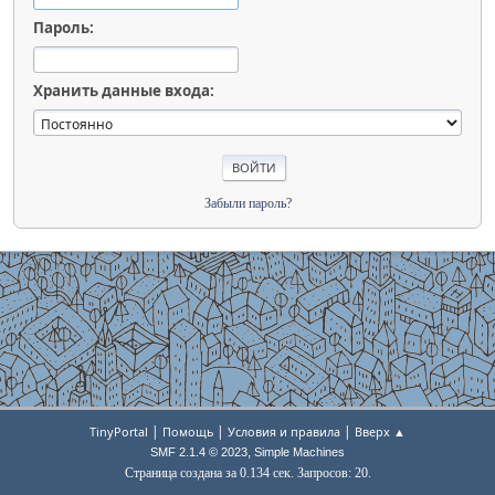
Пароль:
Хранить данные входа:
Забыли пароль?
|
|
|
TinyPortal
Помощь
Условия и правила
Вверх ▲
,
SMF 2.1.4 © 2023
Simple Machines
Страница создана за 0.134 сек. Запросов: 20.