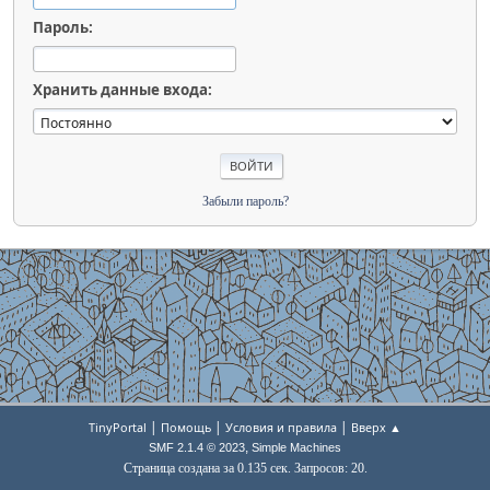
Пароль:
Хранить данные входа:
Забыли пароль?
|
|
|
TinyPortal
Помощь
Условия и правила
Вверх ▲
,
SMF 2.1.4 © 2023
Simple Machines
Страница создана за 0.135 сек. Запросов: 20.