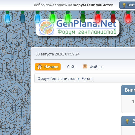
Добро пожаловать на
Форум Генпланистов
.
Вой
08 августа 2026, 01:59:24
Начало
Сайт
Файлы
Форум Генпланистов
Forum
►
Вни
Т
В