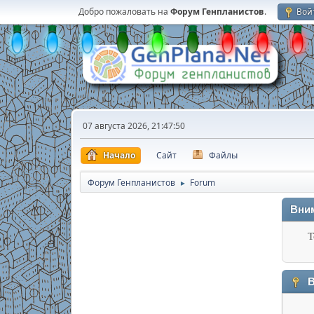
Добро пожаловать на
Форум Генпланистов
.
Вой
07 августа 2026, 21:47:50
Начало
Сайт
Файлы
Форум Генпланистов
Forum
►
Вни
Т
В