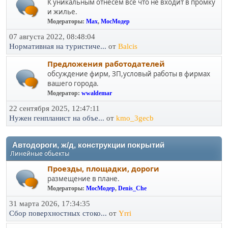
К уникальным отнесем все что не входит в промку
и жилье.
Модераторы:
Max
,
МосМодер
07 августа 2022, 08:48:04
Нормативная на туристиче...
от
Balcis
Предложения работодателей
обсуждение фирм, ЗП,условый работы в фирмах
вашего города.
Модератор:
wwaldemar
22 сентября 2025, 12:47:11
Нужен генпланист на объе...
от
kmo_3gecb
Автодороги, ж/д, конструкции покрытий
Линейные обьекты
Проезды, площадки, дороги
размещение в плане.
Модераторы:
МосМодер
,
Denis_Che
31 марта 2026, 17:34:35
Сбор поверхностных стоко...
от
Yrri