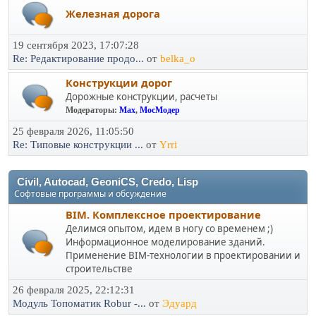
Железная дорога
19 сентября 2023, 17:07:28
Re: Редактирование продо...
от
belka_o
Конструкции дорог
Дорожные конструкции, расчеты
Модераторы:
Max
,
МосМодер
25 февраля 2026, 11:05:50
Re: Типовые конструкции ...
от
Yrri
Civil, Autocad, GeoniCS, Credo, Lisp
Софтовые программы и обсуждение
BIM. Комплексное проектирование
Делимся опытом, идем в ногу со временем ;)
Информационное моделирование зданий.
Применение BIM-технологии в проектировании и
строительстве
26 февраля 2025, 22:12:31
Модуль Топоматик Robur -...
от
Эдуард