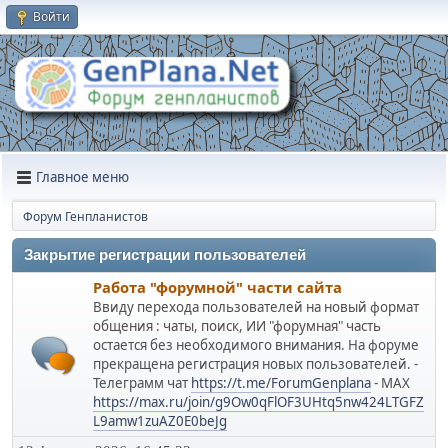
Войти
Главное меню
Форум Генпланистов
Закрытие регистрации пользователей
Работа "форумной" части сайта
Ввиду перехода пользователей на новый формат
общения : чаты, поиск, ИИ "форумная" часть
остается без необходимого внимания. На форуме
прекращена регистрация новых пользователей. -
Телеграмм чат
https://t.me/ForumGenplana
- МАХ
https://max.ru/join/g9Ow0qFlOF3UHtq5nw424LTGFZ
L9amw1zuAZ0E0beJg