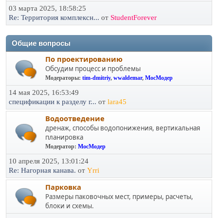
03 марта 2025, 18:58:25
Re: Территория комплексн...
от
StudentForever
Общие вопросы
По проектированию
Обсудим процесс и проблемы
Модераторы:
tim-dmitriy
,
wwaldemar
,
МосМодер
14 мая 2025, 16:53:49
спецификации к разделу г...
от
lara45
Водоотведение
дренаж, способы водопонижения, вертикальная
планировка
Модератор:
МосМодер
10 апреля 2025, 13:01:24
Re: Нагорная канава.
от
Yrri
Парковка
Размеры паковочных мест, примеры, расчеты,
блоки и схемы.