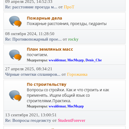
09 апреля 2025, 14:52:33
Re: расстояние проезда м...
от
ПроТ
Пожарные дела
Пожарные расстояния, проезды, гидранты
08 октября 2024, 11:28:50
Re: Противопожарный прое...
от
rocky
План земляных масс
посчитаем.
Модераторы:
wwaldemar
,
МосМодер
,
Denis_Che
27 апреля 2025, 08:34:21
Чёрные отметки спланиров...
от
Горожанка
По строительству
Вопросы со стройки. Как и что строить и как
применять. Ищем общий язык со
строителями.Практика.
Модераторы:
wwaldemar
,
МосМодер
13 сентября 2021, 13:00:51
Re: Вопросы геодезисту
от
StudentForever