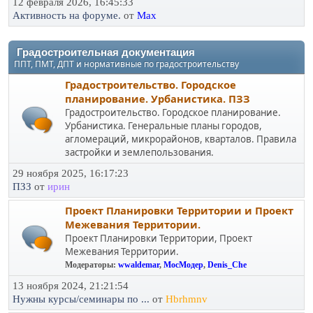
12 февраля 2026, 16:45:33
Активность на форуме.
от
Max
Градостроительная документация
ППТ, ПМТ, ДПТ и нормативные по градостроительству
Градостроительство. Городское
планирование. Урбанистика. ПЗЗ
Градостроительство. Городское планирование.
Урбанистика. Генеральные планы городов,
агломераций, микрорайонов, кварталов. Правила
застройки и землепользования.
29 ноября 2025, 16:17:23
ПЗЗ
от
ирин
Проект Планировки Территории и Проект
Межевания Территории.
Проект Планировки Территории, Проект
Межевания Территории.
Модераторы:
wwaldemar
,
МосМодер
,
Denis_Che
13 ноября 2024, 21:21:54
Нужны курсы/семинары по ...
от
Hbrhmnv