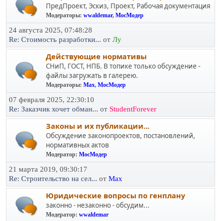
ПредПроект, Эскиз, Проект, Рабочая документация
Модераторы:
wwaldemar
,
МосМодер
24 августа 2025, 07:48:28
Re: Стоимость разработки...
от
Лу
Действующие нормативы
СНиП, ГОСТ, НПБ. В топике только обсуждение -
файлы загружать в галерею.
Модераторы:
Max
,
МосМодер
07 февраля 2025, 22:30:10
Re: Заказчик хочет обман...
от
StudentForever
Законы и их публикации...
Обсуждение законопроектов, постановлений,
нормативных актов
Модератор:
МосМодер
21 марта 2019, 09:30:17
Re: Строительство на сел...
от
Max
Юридичеcкие вопросы по генплану
законно - незаконно - обсудим...
Модератор:
wwaldemar