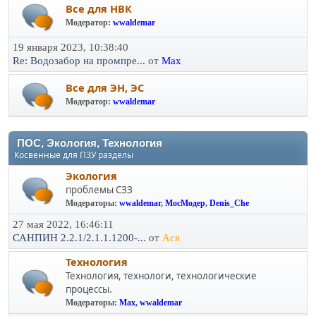
Все для НВК
Модератор:
wwaldemar
19 января 2023, 10:38:40
Re: Водозабор на промпре...
от
Max
Все для ЭН, ЭС
Модератор:
wwaldemar
ПОС, Экология, Технология
Косвенные для ПЗУ разделы
Экология
проблемы СЗЗ
Модераторы:
wwaldemar
,
МосМодер
,
Denis_Che
27 мая 2022, 16:46:11
САНПИН 2.2.1/2.1.1.1200-...
от
Ася
Технология
Технология, технологи, технологические
процессы.
Модераторы:
Max
,
wwaldemar