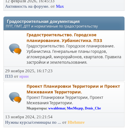
12 февраля 2026, 16:45:33
Активность на форуме.
от
Max
Градостроительная документация
ППТ, ПМТ, ДПТ и нормативные по градостроительству
Градостроительство. Городское
планирование. Урбанистика. ПЗЗ
Градостроительство. Городское планирование.
Урбанистика. Генеральные планы городов,
агломераций, микрорайонов, кварталов. Правила
застройки и землепользования.
29 ноября 2025, 16:17:23
ПЗЗ
от
ирин
Проект Планировки Территории и Проект
Межевания Территории.
Проект Планировки Территории, Проект
Межевания Территории.
Модераторы:
wwaldemar
,
МосМодер
,
Denis_Che
13 ноября 2024, 21:21:54
Нужны курсы/семинары по ...
от
Hbrhmnv