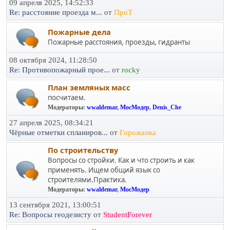
09 апреля 2025, 14:52:33
Re: расстояние проезда м...
от
ПроТ
Пожарные дела
Пожарные расстояния, проезды, гидранты
08 октября 2024, 11:28:50
Re: Противопожарный прое...
от
rocky
План земляных масс
посчитаем.
Модераторы:
wwaldemar
,
МосМодер
,
Denis_Che
27 апреля 2025, 08:34:21
Чёрные отметки спланиров...
от
Горожанка
По строительству
Вопросы со стройки. Как и что строить и как
применять. Ищем общий язык со
строителями.Практика.
Модераторы:
wwaldemar
,
МосМодер
13 сентября 2021, 13:00:51
Re: Вопросы геодезисту
от
StudentForever