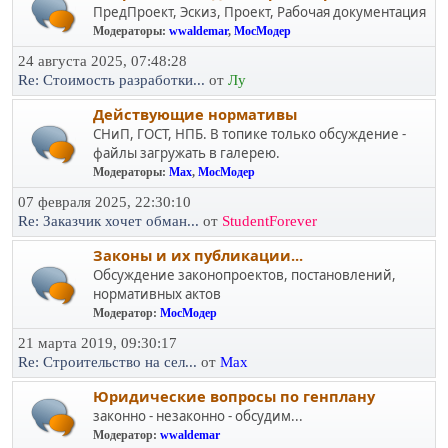
ПредПроект, Эскиз, Проект, Рабочая документация
Модераторы:
wwaldemar
,
МосМодер
24 августа 2025, 07:48:28
Re: Стоимость разработки...
от
Лу
Действующие нормативы
СНиП, ГОСТ, НПБ. В топике только обсуждение -
файлы загружать в галерею.
Модераторы:
Max
,
МосМодер
07 февраля 2025, 22:30:10
Re: Заказчик хочет обман...
от
StudentForever
Законы и их публикации...
Обсуждение законопроектов, постановлений,
нормативных актов
Модератор:
МосМодер
21 марта 2019, 09:30:17
Re: Строительство на сел...
от
Max
Юридичеcкие вопросы по генплану
законно - незаконно - обсудим...
Модератор:
wwaldemar