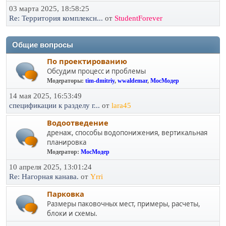
03 марта 2025, 18:58:25
Re: Территория комплексн...
от
StudentForever
Общие вопросы
По проектированию
Обсудим процесс и проблемы
Модераторы:
tim-dmitriy
,
wwaldemar
,
МосМодер
14 мая 2025, 16:53:49
спецификации к разделу г...
от
lara45
Водоотведение
дренаж, способы водопонижения, вертикальная
планировка
Модератор:
МосМодер
10 апреля 2025, 13:01:24
Re: Нагорная канава.
от
Yrri
Парковка
Размеры паковочных мест, примеры, расчеты,
блоки и схемы.