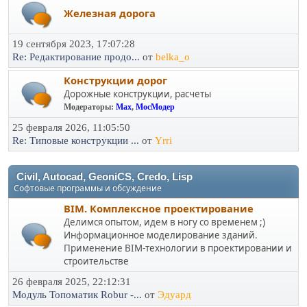
Железная дорога
19 сентября 2023, 17:07:28
Re: Редактирование продо...
от
belka_o
Конструкции дорог
Дорожные конструкции, расчеты
Модераторы:
Max
,
МосМодер
25 февраля 2026, 11:05:50
Re: Типовые конструкции ...
от
Yrri
Civil, Autocad, GeoniCS, Credo, Lisp
Софтовые программы и обсуждение
BIM. Комплексное проектирование
Делимся опытом, идем в ногу со временем ;)
Информационное моделирование зданий.
Применение BIM-технологии в проектировании и
строительстве
26 февраля 2025, 22:12:31
Модуль Топоматик Robur -...
от
Эдуард