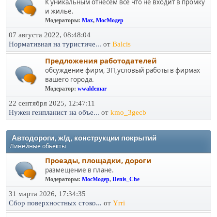
К уникальным отнесем все что не входит в промку
и жилье.
Модераторы:
Max
,
МосМодер
07 августа 2022, 08:48:04
Нормативная на туристиче...
от
Balcis
Предложения работодателей
обсуждение фирм, ЗП,условый работы в фирмах
вашего города.
Модератор:
wwaldemar
22 сентября 2025, 12:47:11
Нужен генпланист на объе...
от
kmo_3gecb
Автодороги, ж/д, конструкции покрытий
Линейные обьекты
Проезды, площадки, дороги
размещение в плане.
Модераторы:
МосМодер
,
Denis_Che
31 марта 2026, 17:34:35
Сбор поверхностных стоко...
от
Yrri