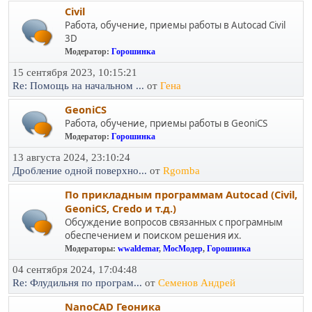
Civil
Работа, обучение, приемы работы в Autocad Civil
3D
Модератор:
Горошинка
15 сентября 2023, 10:15:21
Re: Помощь на начальном ...
от
Гена
GeoniCS
Работа, обучение, приемы работы в GeoniCS
Модератор:
Горошинка
13 августа 2024, 23:10:24
Дробление одной поверхно...
от
Rgomba
По прикладным программам Autocad (Civil,
GeoniCS, Credo и т.д.)
Обсуждение вопросов связанных с програмным
обеспечением и поиском решения их.
Модераторы:
wwaldemar
,
МосМодер
,
Горошинка
04 сентября 2024, 17:04:48
Re: Флудильня по програм...
от
Семенов Андрей
NanoCAD Геоника