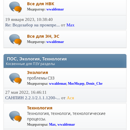
Все для НВК
Модератор:
wwaldemar
19 января 2023, 10:38:40
Re: Водозабор на промпре...
от
Max
Все для ЭН, ЭС
Модератор:
wwaldemar
ПОС, Экология, Технология
Косвенные для ПЗУ разделы
Экология
проблемы СЗЗ
Модераторы:
wwaldemar
,
МосМодер
,
Denis_Che
27 мая 2022, 16:46:11
САНПИН 2.2.1/2.1.1.1200-...
от
Ася
Технология
Технология, технологи, технологические
процессы.
Модераторы:
Max
,
wwaldemar