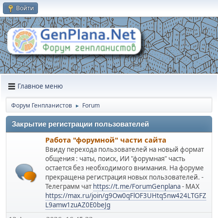
Войти
Главное меню
Форум Генпланистов
Forum
►
Закрытие регистрации пользователей
Работа "форумной" части сайта
Ввиду перехода пользователей на новый формат
общения : чаты, поиск, ИИ "форумная" часть
остается без необходимого внимания. На форуме
прекращена регистрация новых пользователей. -
Телеграмм чат
https://t.me/ForumGenplana
- МАХ
https://max.ru/join/g9Ow0qFlOF3UHtq5nw424LTGFZ
L9amw1zuAZ0E0beJg