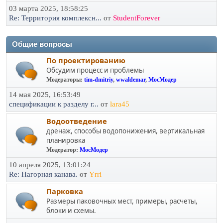
03 марта 2025, 18:58:25
Re: Территория комплексн...
от
StudentForever
Общие вопросы
По проектированию
Обсудим процесс и проблемы
Модераторы:
tim-dmitriy
,
wwaldemar
,
МосМодер
14 мая 2025, 16:53:49
спецификации к разделу г...
от
lara45
Водоотведение
дренаж, способы водопонижения, вертикальная
планировка
Модератор:
МосМодер
10 апреля 2025, 13:01:24
Re: Нагорная канава.
от
Yrri
Парковка
Размеры паковочных мест, примеры, расчеты,
блоки и схемы.