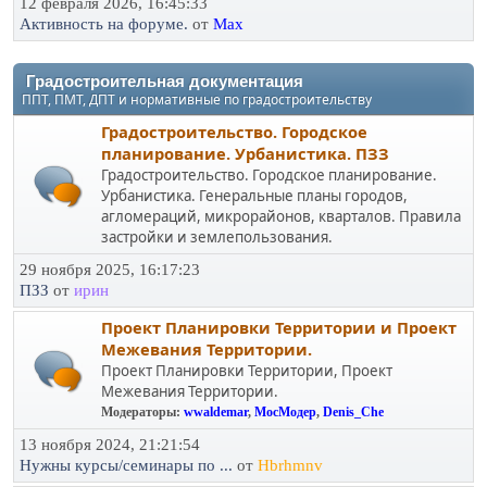
12 февраля 2026, 16:45:33
Активность на форуме.
от
Max
Градостроительная документация
ППТ, ПМТ, ДПТ и нормативные по градостроительству
Градостроительство. Городское
планирование. Урбанистика. ПЗЗ
Градостроительство. Городское планирование.
Урбанистика. Генеральные планы городов,
агломераций, микрорайонов, кварталов. Правила
застройки и землепользования.
29 ноября 2025, 16:17:23
ПЗЗ
от
ирин
Проект Планировки Территории и Проект
Межевания Территории.
Проект Планировки Территории, Проект
Межевания Территории.
Модераторы:
wwaldemar
,
МосМодер
,
Denis_Che
13 ноября 2024, 21:21:54
Нужны курсы/семинары по ...
от
Hbrhmnv