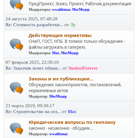
ПредПроект, Эскиз, Проект, Рабочая документация
Модераторы:
wwaldemar
,
МосМодер
24 августа 2025, 07:48:28
Re: Стоимость разработки...
от
Лу
Действующие нормативы
СНиП, ГОСТ, НПБ. В топике только обсуждение -
файлы загружать в галерею.
Модераторы:
Max
,
МосМодер
07 февраля 2025, 22:30:10
Re: Заказчик хочет обман...
от
StudentForever
Законы и их публикации...
Обсуждение законопроектов, постановлений,
нормативных актов
Модератор:
МосМодер
21 марта 2019, 09:30:17
Re: Строительство на сел...
от
Max
Юридичеcкие вопросы по генплану
законно - незаконно - обсудим...
Модератор:
wwaldemar