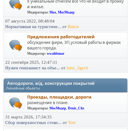
К уникальным отнесем все что не входит в промку
и жилье.
Модераторы:
Max
,
МосМодер
07 августа 2022, 08:48:04
Нормативная на туристиче...
от
Balcis
Предложения работодателей
обсуждение фирм, ЗП,условый работы в фирмах
вашего города.
Модератор:
wwaldemar
22 сентября 2025, 12:47:11
Нужен генпланист на объе...
от
kmo_3gecb
Автодороги, ж/д, конструкции покрытий
Линейные обьекты
Проезды, площадки, дороги
размещение в плане.
Модераторы:
МосМодер
,
Denis_Che
31 марта 2026, 17:34:35
Сбор поверхностных стоко...
от
Yrri