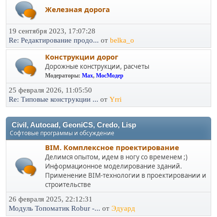
Железная дорога
19 сентября 2023, 17:07:28
Re: Редактирование продо...
от
belka_o
Конструкции дорог
Дорожные конструкции, расчеты
Модераторы:
Max
,
МосМодер
25 февраля 2026, 11:05:50
Re: Типовые конструкции ...
от
Yrri
Civil, Autocad, GeoniCS, Credo, Lisp
Софтовые программы и обсуждение
BIM. Комплексное проектирование
Делимся опытом, идем в ногу со временем ;)
Информационное моделирование зданий.
Применение BIM-технологии в проектировании и
строительстве
26 февраля 2025, 22:12:31
Модуль Топоматик Robur -...
от
Эдуард