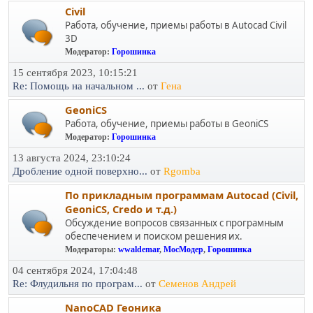
Civil
Работа, обучение, приемы работы в Autocad Civil
3D
Модератор:
Горошинка
15 сентября 2023, 10:15:21
Re: Помощь на начальном ...
от
Гена
GeoniCS
Работа, обучение, приемы работы в GeoniCS
Модератор:
Горошинка
13 августа 2024, 23:10:24
Дробление одной поверхно...
от
Rgomba
По прикладным программам Autocad (Civil,
GeoniCS, Credo и т.д.)
Обсуждение вопросов связанных с програмным
обеспечением и поиском решения их.
Модераторы:
wwaldemar
,
МосМодер
,
Горошинка
04 сентября 2024, 17:04:48
Re: Флудильня по програм...
от
Семенов Андрей
NanoCAD Геоника