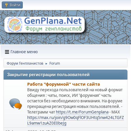
Войти
Главное меню
Форум Генпланистов
Forum
►
Закрытие регистрации пользователей
Работа "форумной" части сайта
Ввиду перехода пользователей на новый формат
общения : чаты, поиск, ИИ "форумная" часть
остается без необходимого внимания. На форуме
прекращена регистрация новых пользователей. -
Телеграмм чат
https://t.me/ForumGenplana
- МАХ
https://max.ru/join/g9Ow0qFlOF3UHtq5nw424LTGFZ
L9amw1zuAZ0E0beJg