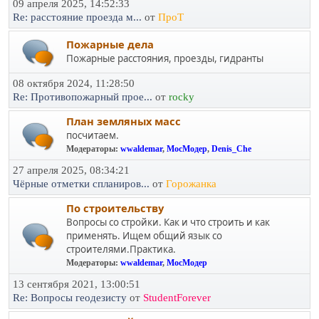
09 апреля 2025, 14:52:33
Re: расстояние проезда м...
от
ПроТ
Пожарные дела
Пожарные расстояния, проезды, гидранты
08 октября 2024, 11:28:50
Re: Противопожарный прое...
от
rocky
План земляных масс
посчитаем.
Модераторы:
wwaldemar
,
МосМодер
,
Denis_Che
27 апреля 2025, 08:34:21
Чёрные отметки спланиров...
от
Горожанка
По строительству
Вопросы со стройки. Как и что строить и как
применять. Ищем общий язык со
строителями.Практика.
Модераторы:
wwaldemar
,
МосМодер
13 сентября 2021, 13:00:51
Re: Вопросы геодезисту
от
StudentForever