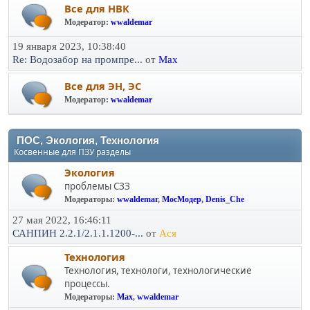
Все для НВК
Модератор:
wwaldemar
19 января 2023, 10:38:40
Re: Водозабор на промпре...
от
Max
Все для ЭН, ЭС
Модератор:
wwaldemar
ПОС, Экология, Технология
Косвенные для ПЗУ разделы
Экология
проблемы СЗЗ
Модераторы:
wwaldemar
,
МосМодер
,
Denis_Che
27 мая 2022, 16:46:11
САНПИН 2.2.1/2.1.1.1200-...
от
Ася
Технология
Технология, технологи, технологические
процессы.
Модераторы:
Max
,
wwaldemar