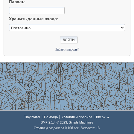
Пароль:
Хранить данные входа:
Забыли пароль?
|
|
|
TinyPortal
Помощь
Условия и правила
Вверх ▲
,
SMF 2.1.4 © 2023
Simple Machines
Страница создана за 0.106 сек. Запросов: 18.