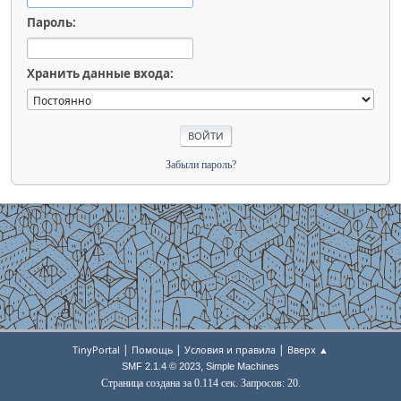
Пароль:
Хранить данные входа:
Забыли пароль?
|
|
|
TinyPortal
Помощь
Условия и правила
Вверх ▲
,
SMF 2.1.4 © 2023
Simple Machines
Страница создана за 0.114 сек. Запросов: 20.