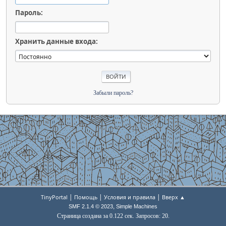
Пароль:
Хранить данные входа:
Забыли пароль?
|
|
|
TinyPortal
Помощь
Условия и правила
Вверх ▲
,
SMF 2.1.4 © 2023
Simple Machines
Страница создана за 0.122 сек. Запросов: 20.