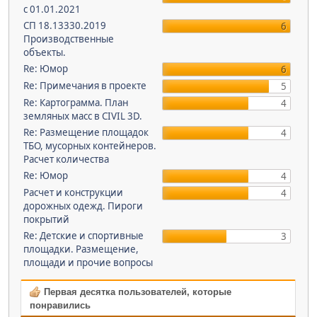
с 01.01.2021
СП 18.13330.2019
6
Производственные
объекты.
Re: Юмор
6
Re: Примечания в проекте
5
Re: Картограмма. План
4
земляных масс в CIVIL 3D.
Re: Размещение площадок
4
ТБО, мусорных контейнеров.
Расчет количества
Re: Юмор
4
Расчет и конструкции
4
дорожных одежд. Пироги
покрытий
Re: Детские и спортивные
3
площадки. Размещение,
площади и прочие вопросы
Первая десятка пользователей, которые
понравились