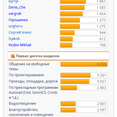
Бугор
1 661
Denis_Che
1 583
vargrah
1 454
Горошинка
1 277
scighero
1 275
Сергей Алекс
944
Djakob
812
Kozlov Mikhail
798
Первая десятка разделов
Общение на свободные
8 238
темы.
По проектированию
5 261
Проезды, площадки, дороги
5 027
По прикладным программам
2 863
Autocad (Civil, GeoniCS, Credo
и т.д.)
Водоотведение
2 607
Благоустройство,
2 597
озеленение и освещение