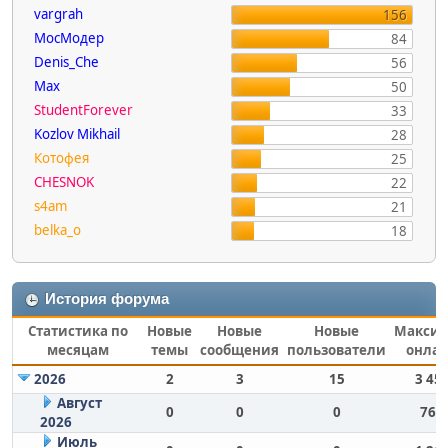
vargrah
156
МосМодер
84
Denis_Che
56
Max
50
StudentForever
33
Kozlov Mikhail
28
Котофея
25
CHESNOK
22
s4am
21
belka_o
18
История форума
Статистика по
Новые
Новые
Новые
Макси
месяцам
темы
сообщения
пользователи
онла
2026
2
3
15
3 45
Август
0
0
0
760
2026
Июль