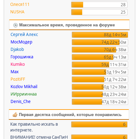
Олеся111
28
NUSHA
25
Максимальное время, проведенное на форуме
Сергей Алекс
88д 14ч 5м
МосМодер
74д 22ч 50м
Djakob
70д 6ч 38м
Горошинка
65д 9ч 13м
Kumiko
59д 11ч 31м
Max
53д 19ч 5м
PozitiFF
51д 7ч 22м
Kozlov Mikhail
50д 12ч 38м
ИИррииннаа
48д 23ч 24м
Denis_Che
47д 18ч 24м
Первая десятка сообщений, которые понравились
Как правильно искать в
6
интернете.
ВНИМАНИЕ! отмена СанПиН
6