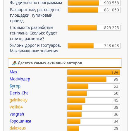
Флудильня по программам
900 558
Разворотные, разъездные
881 050
площадки. Тупиковый
проезд
Стоимость разработки
829 225
генплана. Сколько будет
стоить, расценки?
Уклоны дорог и тротуаров.
743 643
Максимальные значения
Десятка самых активных авторов
Max
134
МосМодер
99
Бугор
53
Denis_Che
50
galnikolay
45
Velik84
38
vargrah
36
Горошинка
34
dalexeus
29