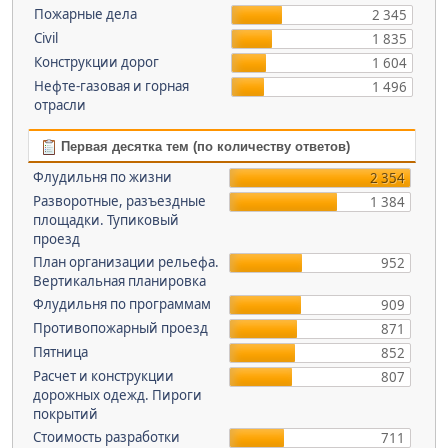
Пожарные дела
2 345
Civil
1 835
Конструкции дорог
1 604
Нефте-газовая и горная
1 496
отрасли
Первая десятка тем (по количеству ответов)
Флудильня по жизни
2 354
Разворотные, разъездные
1 384
площадки. Тупиковый
проезд
План организации рельефа.
952
Вертикальная планировка
Флудильня по программам
909
Противопожарный проезд
871
Пятница
852
Расчет и конструкции
807
дорожных одежд. Пироги
покрытий
Стоимость разработки
711