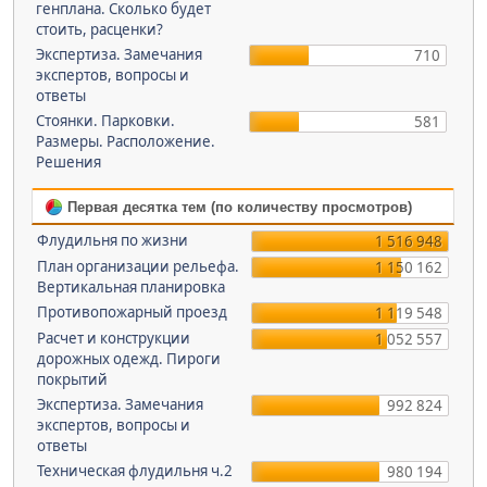
генплана. Сколько будет
стоить, расценки?
Экспертиза. Замечания
710
экспертов, вопросы и
ответы
Стоянки. Парковки.
581
Размеры. Расположение.
Решения
Первая десятка тем (по количеству просмотров)
Флудильня по жизни
1 516 948
План организации рельефа.
1 150 162
Вертикальная планировка
Противопожарный проезд
1 119 548
Расчет и конструкции
1 052 557
дорожных одежд. Пироги
покрытий
Экспертиза. Замечания
992 824
экспертов, вопросы и
ответы
Техническая флудильня ч.2
980 194