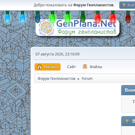
Добро пожаловать на
Форум Генпланистов
.
Вой
07 августа 2026, 23:16:09
Начало
Сайт
Файлы
Форум Генпланистов
Forum
►
Вни
Т
В