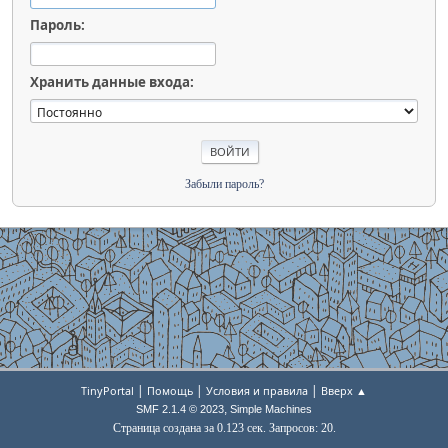
Пароль:
Хранить данные входа:
Забыли пароль?
|
|
|
TinyPortal
Помощь
Условия и правила
Вверх ▲
,
SMF 2.1.4 © 2023
Simple Machines
Страница создана за 0.123 сек. Запросов: 20.