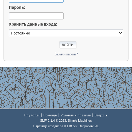
Пароль:
Хранить данные входа:
Забыли пароль?
|
|
|
TinyPortal
Помощь
Условия и правила
Вверх ▲
,
SMF 2.1.4 © 2023
Simple Machines
Страница создана за 0.118 сек. Запросов: 20.